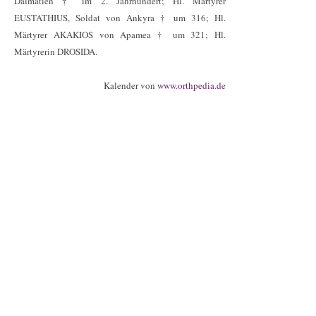
Dalmatien † im 2. Jahrhundert; Hl. Märtyrer
ΕUSTATHIUS, Soldat von Ankyra † um 316; Hl.
Märtyrer AKAKIOS von Apamea † um 321; Hl.
Märtyrerin DROSIDA.
Kalender von
www.orthpedia.de